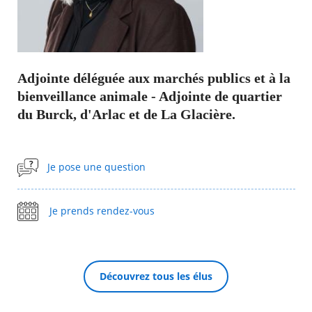
Agenda
Actualités
FAQ
Kiosque
Adjointe déléguée aux marchés publics et à la
Espace de services en ligne
bienveillance animale - Adjointe de quartier
du Burck, d'Arlac et de La Glacière.
Facebook
X
Instagram
Youtube
Linkedin
Les
dernièr
alertes
RECHERCHER ...
Eco
Je pose une question
Watt
Je prends rendez-vous
Découvrez tous les élus