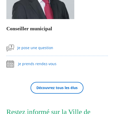
Agenda
Actualités
FAQ
Kiosque
Conseiller municipal
Espace de services en ligne
Facebook
X
Instagram
Youtube
Linkedin
Les
Je pose une question
dernièr
alertes
RECHERCHER ...
Eco
Watt
Je prends rendez-vous
Découvrez tous les élus
Restez informé sur la Ville de