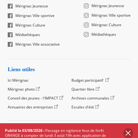
Mérignac Jeunesse
Mérignac Jeunesse
Mérignac Ville sportive
Mérignac Ville sportive
Mérignac Culture
Mérignac Culture
Médiathèques
Médiathèques
Mérignac Ville associative
Liens utiles
Ici Mérignac
Budget participatif
Mérignac photo
Quartier libre
Conseil des jeunes - l'IMPACT
Archives communales
Annuaires des entreprises
Escales d'été
©2024 Ville de Mérignac, Tous droits réservés
Publié le 03/08/2026 :
Passage en vigilance feux de forêt
ORANGE à compter de lundi 3 août 19h avec application de