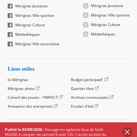
Mérignac Jeunesse
Mérignac Jeunesse
Mérignac Ville sportive
Mérignac Ville sportive
Mérignac Culture
Mérignac Culture
Médiathèques
Médiathèques
Mérignac Ville associative
Liens utiles
Ici Mérignac
Budget participatif
Mérignac photo
Quartier libre
Conseil des jeunes - l'IMPACT
Archives communales
Annuaires des entreprises
Escales d'été
©2024 Ville de Mérignac, Tous droits réservés
Publié le 03/08/2026 :
Passage en vigilance feux de forêt
ROUGE à compter de samedi 8 août 12h. L'accès au bois du