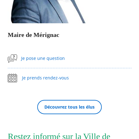
Agenda
Actualités
FAQ
Kiosque
Maire de Mérignac
Espace de services en ligne
Facebook
X
Instagram
Youtube
Linkedin
Les
Je pose une question
dernièr
alertes
RECHERCHER ...
Eco
Watt
Je prends rendez-vous
Découvrez tous les élus
Restez informé sur la Ville de