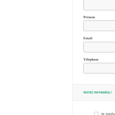
Champ
Prénom
requis
Email
Champ
Téléphone
requis
Champ
requis
RESTEZ INFORMÉ(E) !
Je souha