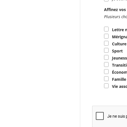
Affinez vos 
Plusieurs cho
Lettre 
Mérigna
Culture
Sport
Jeuness
Transit
Économ
Famille
Vie ass