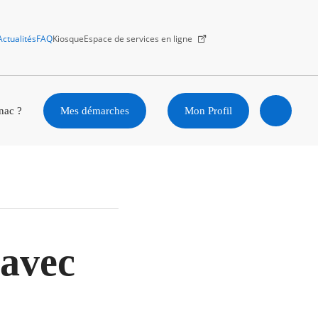
Actualités
FAQ
Kiosque
Espace de services en ligne
Facebook
X
Instagram
Youtube
Linkedin
nac ?
Mes démarches
Mon Profil
Ouvrir
la
recherc
avec