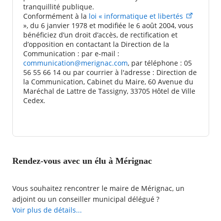
tranquillité publique.
Conformément à la
loi « informatique et libertés
», du 6 janvier 1978 et modifiée le 6 août 2004, vous
bénéficiez d’un droit d’accès, de rectification et
d’opposition en contactant la Direction de la
Communication : par e-mail :
communication@merignac.com
, par téléphone : 05
56 55 66 14 ou par courrier à l'adresse : Direction de
la Communication, Cabinet du Maire, 60 Avenue du
Maréchal de Lattre de Tassigny, 33705 Hôtel de Ville
Cedex.
Rendez-vous avec un élu à Mérignac
Vous souhaitez rencontrer le maire de Mérignac, un
adjoint ou un conseiller municipal délégué ?
La Ville de Mérignac met à votre disposition une demande
Voir plus de détails...
de rendez-vous en ligne avec l'élu de votre choix.