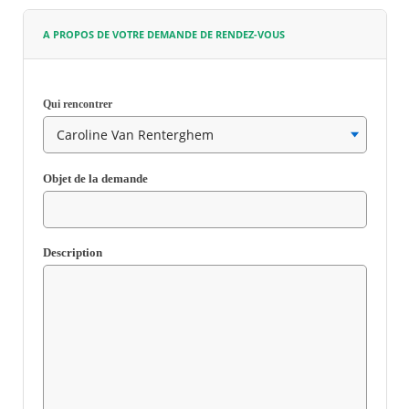
A PROPOS DE VOTRE DEMANDE DE RENDEZ-VOUS
Agenda
Actualités
FAQ
Kiosque
Qui rencontrer
Espace de services en ligne
Facebook
X
Instagram
Youtube
Linkedin
Les
Champ
dernièr
requis
Objet de la demande
alertes
Eco
Watt
Champ
requis
Description