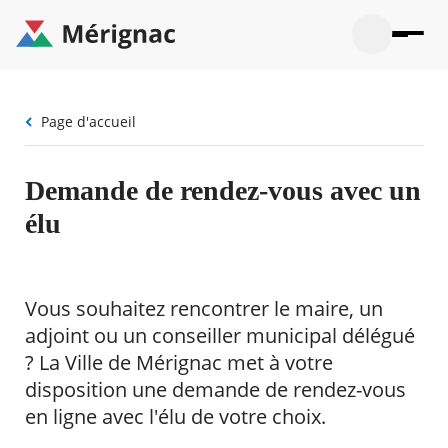
Aller
au
contenu
principal
Ouvrir
Ouvrir
Menu
Merignac
la
le
La mairie
principal
-
recherche
menu
page
Fil
Page d'accueil
Ouvrir
d'accueil
Mon quotidien
d'Ariane
le
sous-
Ouvrir
menu
Participation citoyenne
Demande de rendez-vous avec un
le
La
sous-
mairie
Ouvrir
élu
menu
Que faire à Mérignac ?
le
Mon
sous-
quotid
Ouvrir
menu
Mes démarches
le
Partic
sous-
Vous souhaitez rencontrer le maire, un
citoye
Ouvrir
menu
Mon Profil
le
adjoint ou un conseiller municipal délégué
Que
sous-
faire
Ouvrir
? La Ville de Mérignac met à votre
menu
à
le
Mes
disposition une demande de rendez-vous
Mérig
sous-
démar
?
menu
en ligne avec l'élu de votre choix.
29°
Mon
Moyen
Profil