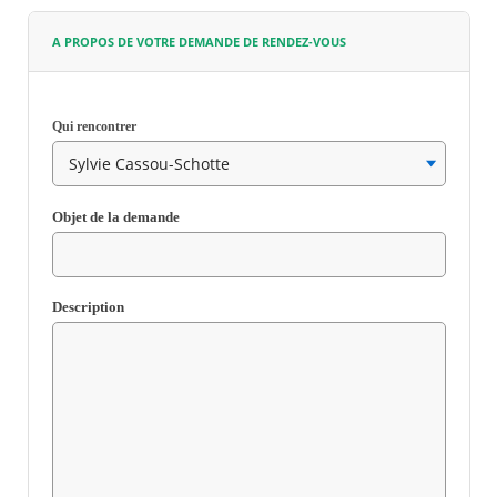
A PROPOS DE VOTRE DEMANDE DE RENDEZ-VOUS
Agenda
Actualités
FAQ
Kiosque
Qui rencontrer
Espace de services en ligne
Facebook
X
Instagram
Youtube
Linkedin
Les
Champ
dernièr
requis
Objet de la demande
alertes
Eco
Watt
Champ
requis
Description