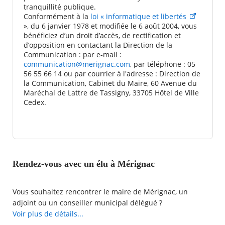
tranquillité publique.
Conformément à la
loi « informatique et libertés
», du 6 janvier 1978 et modifiée le 6 août 2004, vous
bénéficiez d’un droit d’accès, de rectification et
d’opposition en contactant la Direction de la
Communication : par e-mail :
communication@merignac.com
, par téléphone : 05
56 55 66 14 ou par courrier à l'adresse : Direction de
la Communication, Cabinet du Maire, 60 Avenue du
Maréchal de Lattre de Tassigny, 33705 Hôtel de Ville
Cedex.
Rendez-vous avec un élu à Mérignac
Vous souhaitez rencontrer le maire de Mérignac, un
adjoint ou un conseiller municipal délégué ?
La Ville de Mérignac met à votre disposition une demande
Voir plus de détails...
de rendez-vous en ligne avec l'élu de votre choix.