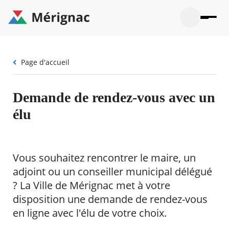
Aller
au
contenu
principal
Ouvrir
Ouvrir
Menu
Merignac
la
le
La mairie
principal
-
recherche
menu
page
Fil
Page d'accueil
Ouvrir
d'accueil
Mon quotidien
d'Ariane
le
sous-
Ouvrir
menu
Participation citoyenne
Demande de rendez-vous avec un
le
La
sous-
mairie
Ouvrir
élu
menu
Que faire à Mérignac ?
le
Mon
sous-
quotid
Ouvrir
menu
Mes démarches
le
Partic
sous-
Vous souhaitez rencontrer le maire, un
citoye
Ouvrir
menu
Mon Profil
le
adjoint ou un conseiller municipal délégué
Que
sous-
faire
Ouvrir
? La Ville de Mérignac met à votre
menu
à
le
Mes
disposition une demande de rendez-vous
Mérig
sous-
démar
?
menu
en ligne avec l'élu de votre choix.
20°
Mon
Moyen
Profil