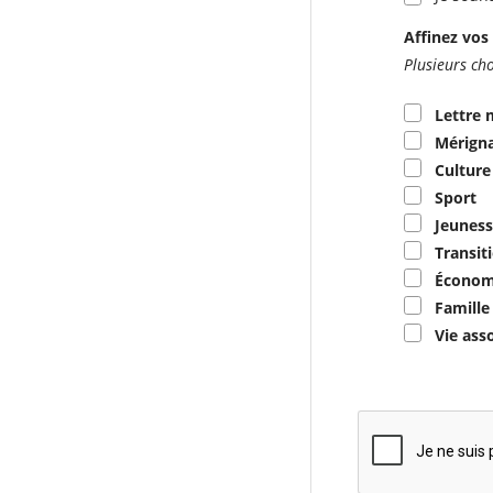
Affinez vos 
Plusieurs cho
Lettre 
Mérigna
Culture
Sport
Jeuness
Transit
Économ
Famille
Vie ass