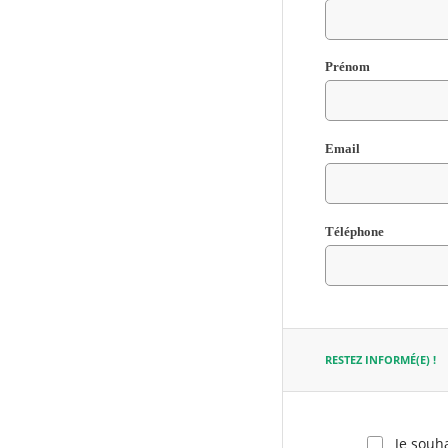
Champ
Prénom
requis
Email
Champ
Téléphone
requis
Champ
requis
RESTEZ INFORMÉ(E) !
Je souha