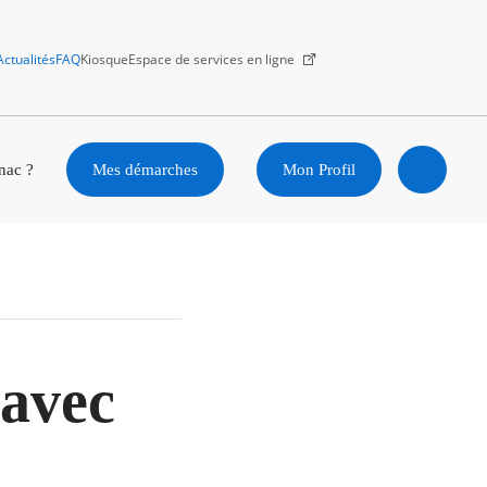
Actualités
FAQ
Kiosque
Espace de services en ligne
Facebook
X
Instagram
Youtube
Linkedin
nac ?
Mes démarches
Mon Profil
Ouvrir
la
recherc
avec