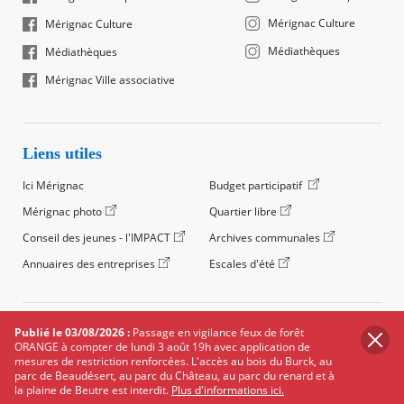
Mérignac Culture
Mérignac Culture
Médiathèques
Médiathèques
Mérignac Ville associative
Liens utiles
Ici Mérignac
Budget participatif
Mérignac photo
Quartier libre
Conseil des jeunes - l'IMPACT
Archives communales
Annuaires des entreprises
Escales d'été
©2024 Ville de Mérignac, Tous droits réservés
Publié le 03/08/2026 :
Passage en vigilance feux de forêt
ORANGE à compter de lundi 3 août 19h avec application de
Footer
Mentions légales
Salle de presse
Recrutement
mesures de restriction renforcées. L'accès au bois du Burck, au
legals
parc de Beaudésert, au parc du Château, au parc du renard et à
Foire aux questions (FAQ)
Carte des équipements
la plaine de Beutre est interdit.
Plus d'informations ici.
Carte des travaux
Réseaux sociaux
Données personnelles