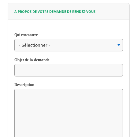
A PROPOS DE VOTRE DEMANDE DE RENDEZ-VOUS
Agenda
Actualités
FAQ
Kiosque
Qui rencontrer
Espace de services en ligne
Facebook
X
Instagram
Youtube
Linkedin
Les
Champ
dernièr
requis
Objet de la demande
alertes
Eco
Watt
Champ
requis
Description