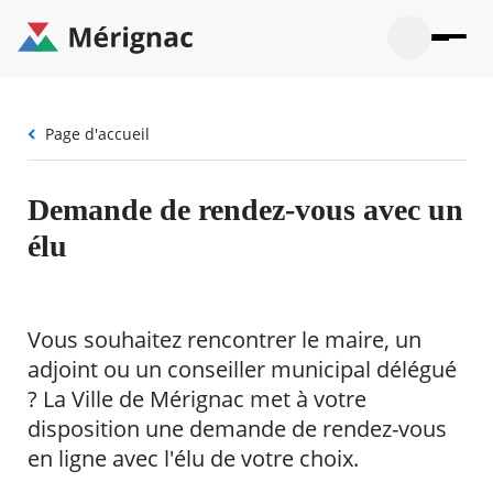
Aller
au
contenu
principal
Ouvrir
Ouvrir
Menu
Merignac
la
le
La mairie
principal
-
recherche
menu
page
Fil
Page d'accueil
Ouvrir
d'accueil
Mon quotidien
d'Ariane
le
sous-
Ouvrir
menu
Participation citoyenne
Demande de rendez-vous avec un
le
La
sous-
mairie
Ouvrir
élu
menu
Que faire à Mérignac ?
le
Mon
sous-
quotid
Ouvrir
menu
Mes démarches
le
Partic
sous-
Vous souhaitez rencontrer le maire, un
citoye
Ouvrir
menu
Mon Profil
le
adjoint ou un conseiller municipal délégué
Que
sous-
faire
Ouvrir
? La Ville de Mérignac met à votre
menu
à
le
Mes
disposition une demande de rendez-vous
Mérig
sous-
démar
?
menu
en ligne avec l'élu de votre choix.
21°
Mon
Moyen
Profil