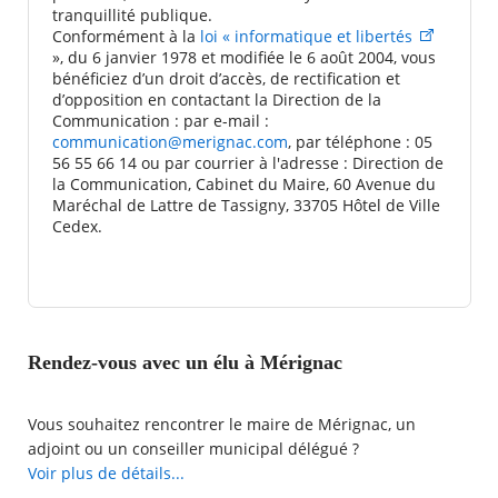
tranquillité publique.
Conformément à la
loi « informatique et libertés
», du 6 janvier 1978 et modifiée le 6 août 2004, vous
bénéficiez d’un droit d’accès, de rectification et
d’opposition en contactant la Direction de la
Communication : par e-mail :
communication@merignac.com
, par téléphone : 05
56 55 66 14 ou par courrier à l'adresse : Direction de
la Communication, Cabinet du Maire, 60 Avenue du
Maréchal de Lattre de Tassigny, 33705 Hôtel de Ville
Cedex.
Rendez-vous avec un élu à Mérignac
Vous souhaitez rencontrer le maire de Mérignac, un
adjoint ou un conseiller municipal délégué ?
La Ville de Mérignac met à votre disposition une demande
Voir plus de détails...
de rendez-vous en ligne avec l'élu de votre choix.