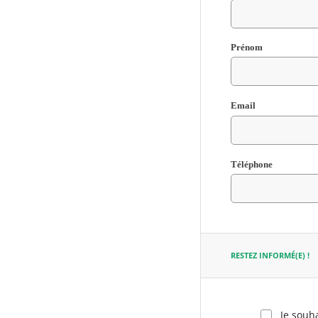
Champ
Prénom
requis
Email
Champ
Téléphone
requis
Champ
requis
RESTEZ INFORMÉ(E) !
Je souha