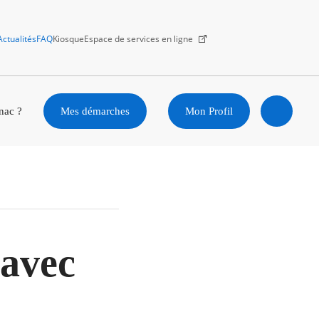
Actualités
FAQ
Kiosque
Espace de services en ligne
Facebook
X
Instagram
Youtube
Linkedin
nac ?
Mes démarches
Mon Profil
Ouvrir
la
recherc
avec