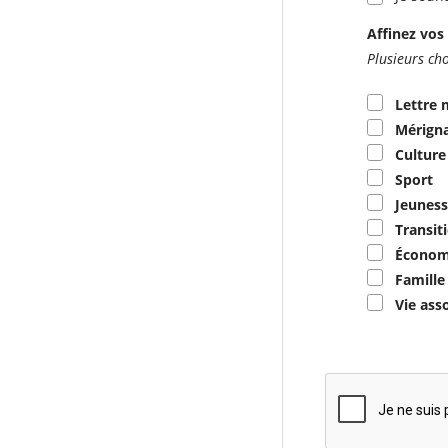
Affinez vos 
Plusieurs cho
Lettre 
Mérigna
Culture
Sport
Jeuness
Transit
Économ
Famille
Vie ass