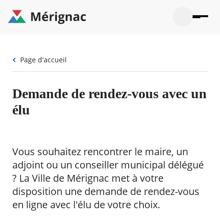
Aller
au
contenu
principal
Ouvrir
Ouvrir
Menu
Merignac
la
le
La mairie
principal
-
recherche
menu
page
Fil
Page d'accueil
Ouvrir
d'accueil
Mon quotidien
d'Ariane
le
sous-
Ouvrir
menu
Participation citoyenne
Demande de rendez-vous avec un
le
La
sous-
mairie
Ouvrir
élu
menu
Que faire à Mérignac ?
le
Mon
sous-
quotid
Ouvrir
menu
Mes démarches
le
Partic
sous-
Vous souhaitez rencontrer le maire, un
citoye
Ouvrir
menu
Mon Profil
le
adjoint ou un conseiller municipal délégué
Que
sous-
faire
Ouvrir
? La Ville de Mérignac met à votre
menu
à
le
Mes
disposition une demande de rendez-vous
Mérig
sous-
démar
?
menu
en ligne avec l'élu de votre choix.
20°
Mon
Moyen
Profil