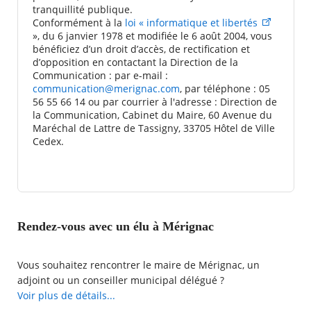
tranquillité publique.
Conformément à la
loi « informatique et libertés
», du 6 janvier 1978 et modifiée le 6 août 2004, vous
bénéficiez d’un droit d’accès, de rectification et
d’opposition en contactant la Direction de la
Communication : par e-mail :
communication@merignac.com
, par téléphone : 05
56 55 66 14 ou par courrier à l'adresse : Direction de
la Communication, Cabinet du Maire, 60 Avenue du
Maréchal de Lattre de Tassigny, 33705 Hôtel de Ville
Cedex.
Rendez-vous avec un élu à Mérignac
Vous souhaitez rencontrer le maire de Mérignac, un
adjoint ou un conseiller municipal délégué ?
La Ville de Mérignac met à votre disposition une demande
Voir plus de détails...
de rendez-vous en ligne avec l'élu de votre choix.