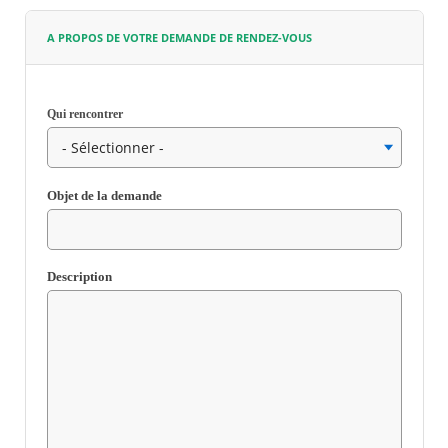
A PROPOS DE VOTRE DEMANDE DE RENDEZ-VOUS
Agenda
Actualités
FAQ
Kiosque
Qui rencontrer
Espace de services en ligne
Facebook
X
Instagram
Youtube
Linkedin
Les
Champ
dernièr
requis
Objet de la demande
alertes
Eco
Watt
Champ
requis
Description