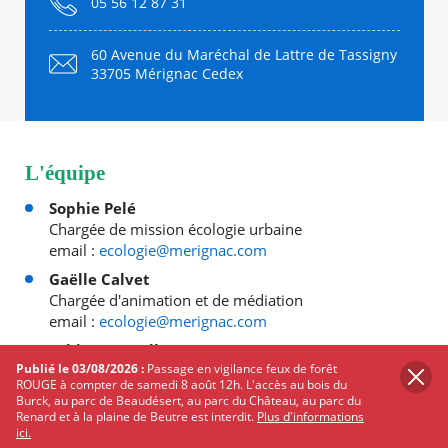
05 56 12 87 31
60 Avenue du Maréchal de Lattre de Tassigny
33705 Mérignac Cedex
L'équipe
Sophie Pelé
Chargée de mission écologie urbaine
email :
ecologie@merignac.com
Gaëlle Calvet
Chargée d'animation et de médiation
email :
ecologie@merignac.com
Fabien Negrello
Publié le 03/08/2026 :
Passage en vigilance feux de forêt
Responsable d'équipe d'animation de la transition
ROUGE à compter de samedi 8 août 12h. L'accès au bois du
écologique
Burck, au parc de Beaudésert, au parc du Château, au parc du
email :
ecologie@merignac.com
Renard et à la plaine de Beutre est interdit.
Plus d'informations
ici.