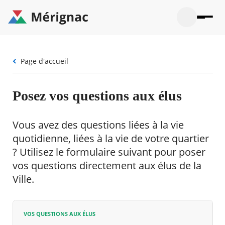
Aller
au
contenu
principal
Ouvrir
Ouvrir
Menu
Merignac
la
le
La mairie
principal
-
recherche
menu
page
Fil
Page d'accueil
Ouvrir
d'accueil
Mon quotidien
d'Ariane
le
sous-
Ouvrir
menu
Participation citoyenne
Posez vos questions aux élus
le
La
sous-
mairie
Ouvrir
menu
Que faire à Mérignac ?
le
Mon
Vous avez des questions liées à la vie
sous-
quotid
Ouvrir
menu
quotidienne, liées à la vie de votre quartier
Mes démarches
le
Partic
sous-
? Utilisez le formulaire suivant pour poser
citoye
Ouvrir
menu
Mon Profil
le
vos questions directement aux élus de la
Que
sous-
faire
Ouvrir
Ville.
menu
à
le
Mes
Mérig
sous-
démar
?
menu
23°
Mon
Moyen
VOS QUESTIONS AUX ÉLUS
Profil