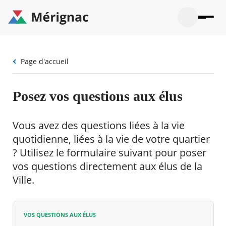
Aller
au
contenu
principal
Ouvrir
Ouvrir
Menu
Merignac
la
le
La mairie
principal
-
recherche
menu
page
Fil
Page d'accueil
Ouvrir
d'accueil
Mon quotidien
d'Ariane
le
sous-
Ouvrir
menu
Participation citoyenne
Posez vos questions aux élus
le
La
sous-
mairie
Ouvrir
menu
Que faire à Mérignac ?
le
Mon
Vous avez des questions liées à la vie
sous-
quotid
Ouvrir
menu
quotidienne, liées à la vie de votre quartier
Mes démarches
le
Partic
sous-
? Utilisez le formulaire suivant pour poser
citoye
Ouvrir
menu
Mon Profil
le
vos questions directement aux élus de la
Que
sous-
faire
Ouvrir
Ville.
menu
à
le
Mes
Mérig
sous-
démar
?
menu
21°
Mon
Moyen
VOS QUESTIONS AUX ÉLUS
Profil