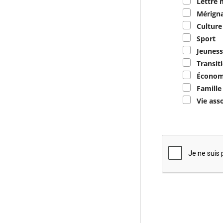
Lettre 
Mérigna
Culture
Sport
Jeuness
Transit
Économ
Famille
Vie ass