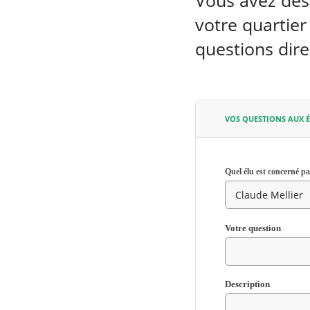
Vous avez des 
votre quartier
questions dire
VOS QUESTIONS AUX É
Quel élu est concerné p
Votre question
RECHERCHER ...
Cham
Description
requis