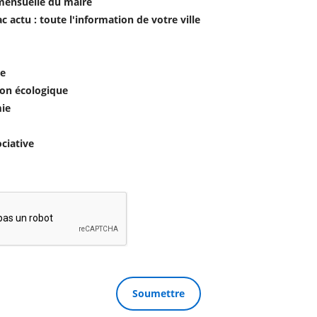
mensuelle du maire
c actu : toute l'information de votre ville
e
ion écologique
ie
ociative