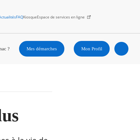
Actualités
FAQ
Kiosque
Espace de services en ligne
Facebook
X
Instagram
Youtube
Linkedin
nac ?
Mes démarches
Mon Profil
Ouvrir
la
recherc
lus