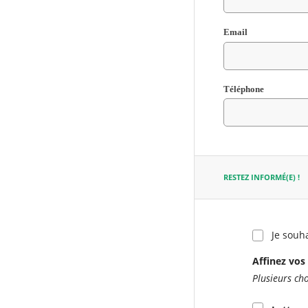
Email
Champ
Téléphone
requis
Champ
requis
RESTEZ INFORMÉ(E) !
Je souha
Affinez vos 
Plusieurs cho