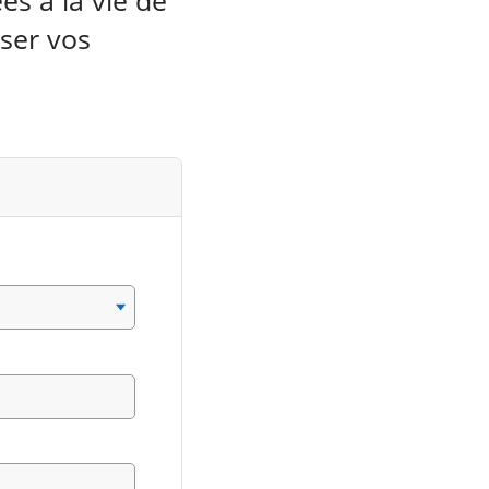
es à la vie de
oser vos