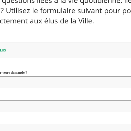
questions liées à la vie quotidienne, lié
 ? Utilisez le formulaire suivant pour p
ctement aux élus de la Ville.
LUS
ar votre demande ?
Champ
requis
p