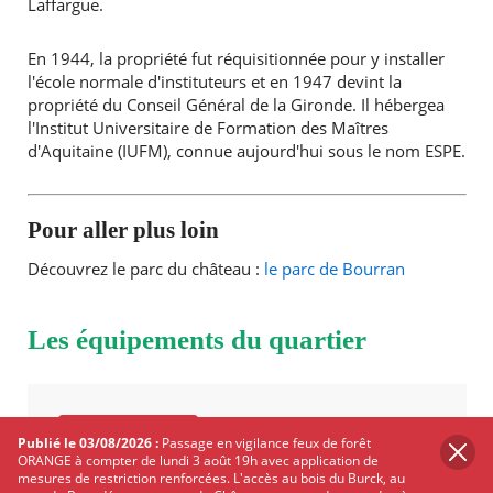
Laffargue.
En 1944, la propriété fut réquisitionnée pour y installer
l'école normale d'instituteurs et en 1947 devint la
propriété du Conseil Général de la Gironde. Il hébergea
l'Institut Universitaire de Formation des Maîtres
d'Aquitaine (IUFM), connue aujourd'hui sous le nom ESPE.
Pour aller plus loin
Découvrez le parc du château :
le parc de Bourran
Les équipements du quartier
PARCS ET JARDINS
Publié le 03/08/2026 :
Passage en vigilance feux de forêt
ORANGE à compter de lundi 3 août 19h avec application de
BOURRANVILLE
mesures de restriction renforcées. L'accès au bois du Burck, au