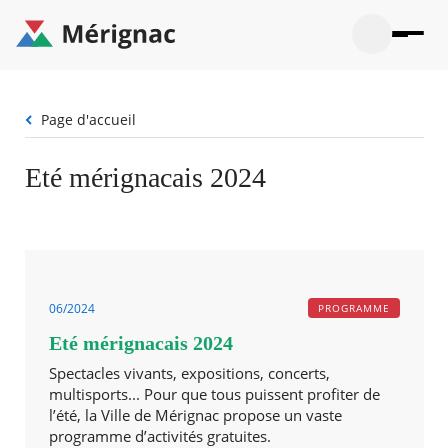
Aller
au
contenu
principal
Ouvrir
Ouvrir
Menu
Merignac
la
le
La mairie
principal
-
recherche
menu
page
Fil
Page d'accueil
Ouvrir
d'accueil
Mon quotidien
d'Ariane
le
sous-
Ouvrir
Eté mérignacais 2024
menu
Participation citoyenne
le
La
sous-
mairie
Ouvrir
menu
Que faire à Mérignac ?
le
Mon
sous-
quotid
Ouvrir
menu
Mes démarches
le
Partic
sous-
citoye
Ouvrir
06/2024
PROGRAMME
menu
Mon Profil
le
Que
Eté mérignacais 2024
sous-
faire
Ouvrir
menu
à
le
Spectacles vivants, expositions, concerts,
Mes
Mérig
sous-
multisports... Pour que tous puissent profiter de
démar
?
menu
l’été, la Ville de Mérignac propose un vaste
20°
Mon
Moyen
programme d’activités gratuites.
Profil