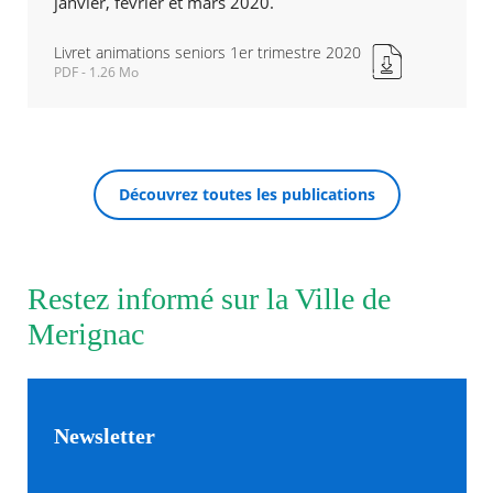
janvier, février et mars 2020.
Agenda
Livret animations seniors 1er trimestre 2020
Actualités
PDF - 1.26 Mo
Livret
FAQ
animations
Kiosque
seniors
Espace de services en ligne
1er
trimestre
Facebook
X
Instagram
Youtube
Linkedin
Les
Découvrez toutes les publications
2020
RECHERCHER ...
dernièr
Nouvelle
alertes
fenêtre
Eco
Watt
Restez informé sur la Ville de
Merignac
Newsletter