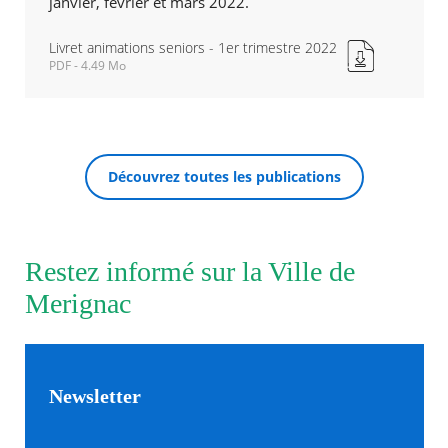
janvier, février et mars 2022.
Agenda
Livret animations seniors - 1er trimestre 2022
Actualités
PDF - 4.49 Mo
Livret
FAQ
animations
Kiosque
seniors
Espace de services en ligne
-
1er
Facebook
X
Instagram
Youtube
Linkedin
Les
Découvrez toutes les publications
trimestre
RECHERCHER ...
dernièr
2022
alertes
Nouvelle
Eco
fenêtre
Watt
Restez informé sur la Ville de
Merignac
Newsletter