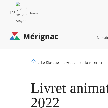
Aller
au
contenu
principal
18°
Moyen
Les
Menu
dernières
La mair
principal
alertes
Eco
Merignac
Watt
-
Fil
Le Kiosque
Livret animations seniors 
page
d'Ariane
d'accueil
Livret animat
2022