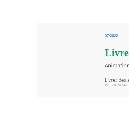
RECHERCHER ...
07/2022
Livre
Animation
PDF - 9.24 Mo
Livret
des
animations
Seniors
juillet,
aout,