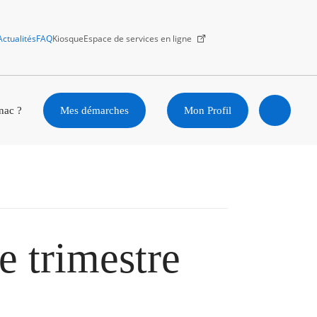
Actualités
FAQ
Kiosque
Espace de services en ligne
Facebook
X
Instagram
Youtube
Linkedin
nac ?
Mes démarches
Mon Profil
Ouvrir
la
recherc
e trimestre