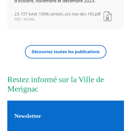
d'octobre, novembre et décembre 2023.
Agenda
23-737 livret 100% seniors oct-nov-dec-HD.pdf
Actualités
PDF - 4.6 Mo
23-
FAQ
737
Kiosque
livret
Espace de services en ligne
100%
seniors
Facebook
X
Instagram
Youtube
Linkedin
Les
Découvrez toutes les publications
oct-
RECHERCHER ...
dernièr
nov-
alertes
dec-
Eco
HD.pdf
Watt
Nouvelle
Restez informé sur la Ville de
fenêtre
Merignac
Newsletter