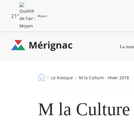
Aller
au
contenu
principal
21°
Moyen
Les
Menu
dernières
La mair
principal
alertes
Eco
Merignac
Watt
-
Fil
Le Kiosque
M la Culture - Hiver 2018
page
d'Ariane
d'accueil
M la Culture