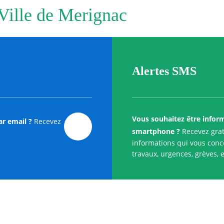
 Ville de Merignac
Alertes SMS
Vous souhaitez être infor
ar email ?
Recevez
smartphone ?
Recevez grat
informations qui vous conce
travaux, urgences, grèves, e