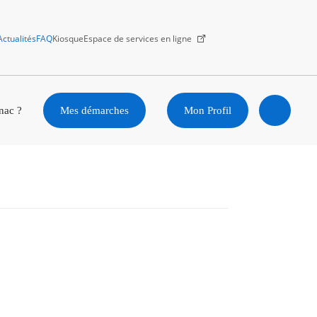
Actualités
FAQ
Kiosque
Espace de services en ligne
Facebook
X
Instagram
Youtube
Linkedin
nac ?
Mes démarches
Mon Profil
Ouvrir
la
recherc