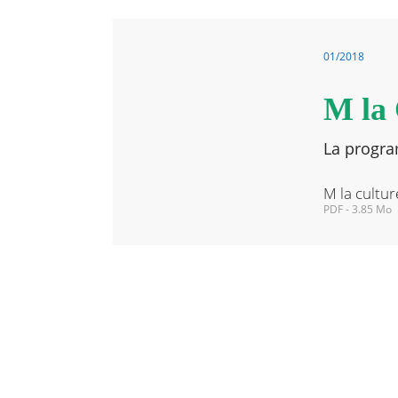
01/2018
RECHERCHER ...
M la 
La program
M la cultu
PDF - 3.85 Mo
M
la
culture
Hiver
2018
Nouvelle
fenêtre