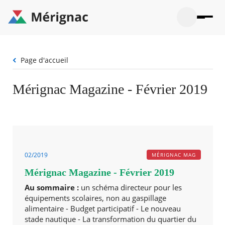
Aller
au
contenu
principal
Ouvrir
Ouvrir
Menu
Merignac
la
le
La mairie
principal
-
recherche
menu
page
Fil
Page d'accueil
Ouvrir
d'accueil
Mon quotidien
d'Ariane
le
sous-
Ouvrir
Mérignac Magazine - Février 2019
menu
Participation citoyenne
le
La
sous-
mairie
Ouvrir
menu
Que faire à Mérignac ?
le
Mon
sous-
quotid
Ouvrir
menu
Mes démarches
le
Partic
sous-
citoye
Ouvrir
02/2019
MÉRIGNAC MAG
menu
Mon Profil
le
Que
Mérignac Magazine - Février 2019
sous-
faire
Ouvrir
menu
à
le
Au sommaire :
un schéma directeur pour les
Mes
Mérig
sous-
équipements scolaires, non au gaspillage
démar
?
menu
alimentaire - Budget participatif - Le nouveau
23°
Mon
Moyen
stade nautique - La transformation du quartier du
Profil