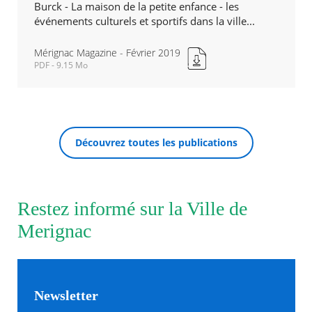
Burck - La maison de la petite enfance - les
événements culturels et sportifs dans la ville...
Agenda
Actualités
Mérignac Magazine - Février 2019
FAQ
PDF - 9.15 Mo
Kiosque
Mérignac
Espace de services en ligne
Magazine
-
Février
Facebook
X
Instagram
Youtube
Linkedin
Les
2019
RECHERCHER ...
dernièr
Découvrez toutes les publications
Nouvelle
alertes
fenêtre
Eco
Watt
Restez informé sur la Ville de
Merignac
Newsletter