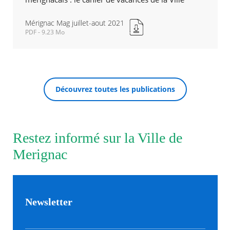
Mérignac Mag juillet-aout 2021
Agenda
PDF - 9.23 Mo
Actualités
Mérignac
FAQ
Mag
Kiosque
juillet-
Espace de services en ligne
aout
2021
Facebook
X
Instagram
Youtube
Linkedin
Les
Découvrez toutes les publications
Nouvelle
RECHERCHER ...
dernièr
fenêtre
alertes
Eco
Watt
Restez informé sur la Ville de
Merignac
Newsletter