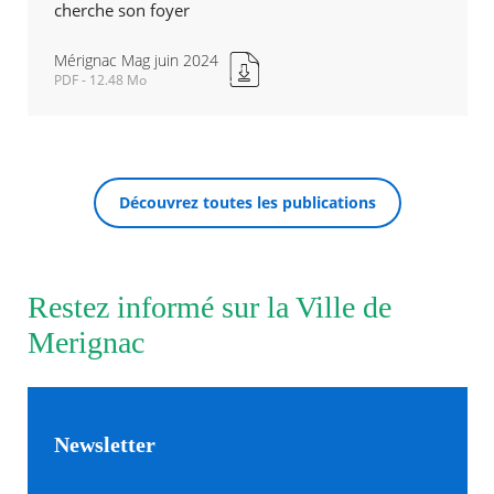
cherche son foyer
Agenda
Mérignac Mag juin 2024
Actualités
PDF - 12.48 Mo
FAQ
Mérignac
Kiosque
Mag
Espace de services en ligne
juin
2024
Nouvelle
Facebook
X
Instagram
Youtube
Linkedin
Les
Découvrez toutes les publications
RECHERCHER ...
fenêtre
dernièr
alertes
Eco
Watt
Restez informé sur la Ville de
Merignac
Newsletter