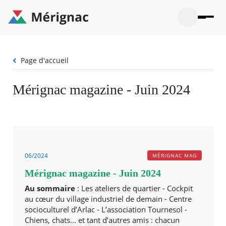
Aller
au
contenu
principal
Ouvrir
Ouvrir
Menu
Merignac
la
le
La mairie
principal
-
recherche
menu
page
Fil
Page d'accueil
Ouvrir
d'accueil
Mon quotidien
d'Ariane
le
sous-
Ouvrir
Mérignac magazine - Juin 2024
menu
Participation citoyenne
le
La
sous-
mairie
Ouvrir
menu
Que faire à Mérignac ?
le
Mon
sous-
quotid
Ouvrir
menu
Mes démarches
le
Partic
sous-
citoye
Ouvrir
06/2024
MÉRIGNAC MAG
menu
Mon Profil
le
Que
Mérignac magazine - Juin 2024
sous-
faire
Ouvrir
menu
à
le
Au sommaire
: Les ateliers de quartier - Cockpit
Mes
Mérig
sous-
au cœur du village industriel de demain - Centre
démar
?
menu
socioculturel d’Arlac - L’association Tournesol -
20°
Mon
Moyen
Chiens, chats... et tant d’autres amis : chacun
Profil