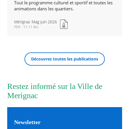
Tout le programme culturel et sportif et toutes les
animations dans les quartiers.
Agenda
Actualités
Mérignac Mag juin 2026
FAQ
PDF - 11.11 Mo
Kiosque
Mérignac
Espace de services en ligne
Mag
juin
2026
Facebook
X
Instagram
Youtube
Linkedin
Les
Nouvelle
RECHERCHER ...
dernièr
Découvrez toutes les publications
fenêtre
alertes
Eco
Watt
Restez informé sur la Ville de
Merignac
Newsletter