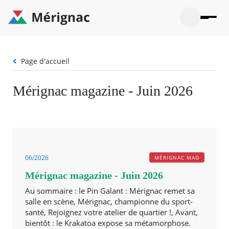
Aller
au
contenu
principal
Ouvrir
Ouvrir
Menu
Merignac
la
le
La mairie
principal
-
recherche
menu
page
Fil
Page d'accueil
Ouvrir
d'accueil
Mon quotidien
d'Ariane
le
sous-
Ouvrir
Mérignac magazine - Juin 2026
menu
Participation citoyenne
le
La
sous-
mairie
Ouvrir
menu
Que faire à Mérignac ?
le
Mon
sous-
quotid
Ouvrir
menu
Mes démarches
le
Partic
sous-
citoye
Ouvrir
06/2026
MÉRIGNAC MAG
menu
Mon Profil
le
Que
Mérignac magazine - Juin 2026
sous-
faire
Ouvrir
menu
à
le
Au sommaire : le Pin Galant : Mérignac remet sa
Mes
Mérig
sous-
salle en scène, Mérignac, championne du sport-
démar
?
menu
santé, Rejoignez votre atelier de quartier !, Avant,
20°
Mon
Moyen
bientôt : le Krakatoa expose sa métamorphose.
Profil