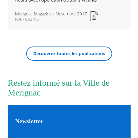
Mérignac Magazine - Novembre 2017
Agenda
PDF - 6.42 Mo
Actualités
Mérignac
FAQ
Magazine
Kiosque
-
Espace de services en ligne
Novembre
2017
Facebook
X
Instagram
Youtube
Linkedin
Les
Découvrez toutes les publications
Nouvelle
RECHERCHER ...
dernièr
fenêtre
alertes
Eco
Watt
Restez informé sur la Ville de
Merignac
Newsletter