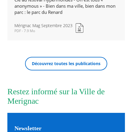
anonymous » - Bien dans ma ville, bien dans mon
parc : le parc du Renard
Agenda
Actualités
FAQ
Mérignac Mag Septembre 2023
Kiosque
PDF - 7.9 Mo
Mérignac
Espace de services en ligne
Mag
Septembre
Facebook
X
Instagram
Youtube
Linkedin
Les
2023
RECHERCHER ...
dernièr
Nouvelle
alertes
Découvrez toutes les publications
fenêtre
Eco
Watt
Restez informé sur la Ville de
Merignac
Newsletter