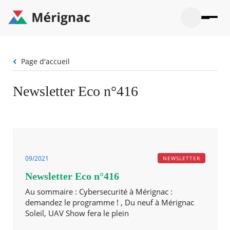
Aller
au
contenu
principal
Ouvrir
Ouvrir
Menu
Merignac
la
le
La mairie
principal
-
recherche
menu
page
Fil
Page d'accueil
Ouvrir
d'accueil
Mon quotidien
d'Ariane
le
sous-
Ouvrir
Newsletter Eco n°416
menu
Participation citoyenne
le
La
sous-
mairie
Ouvrir
menu
Que faire à Mérignac ?
le
Mon
sous-
quotid
Ouvrir
menu
Mes démarches
le
Partic
sous-
citoye
Ouvrir
09/2021
NEWSLETTER
menu
Mon Profil
le
Que
Newsletter Eco n°416
sous-
faire
Ouvrir
menu
à
le
Au sommaire : Cybersecurité à Mérignac :
Mes
Mérig
sous-
demandez le programme ! , Du neuf à Mérignac
démar
?
menu
Soleil, UAV Show fera le plein
20°
Mon
Moyen
Profil