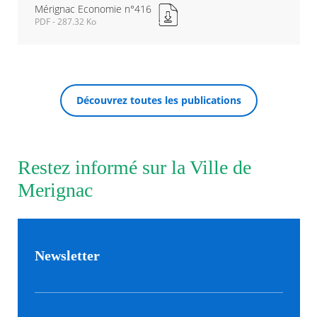
Mérignac Economie n°416
PDF - 287.32 Ko
Agenda
Mérignac
Actualités
Economie
FAQ
n°416
Kiosque
Nouvelle
Espace de services en ligne
fenêtre
Découvrez toutes les publications
Facebook
X
Instagram
Youtube
Linkedin
Les
RECHERCHER ...
dernièr
alertes
Eco
Restez informé sur la Ville de
Watt
Merignac
Newsletter