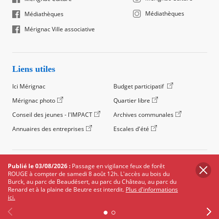
Médiathèques
Médiathèques
Mérignac Ville associative
Liens utiles
Ici Mérignac
Budget participatif
Mérignac photo
Quartier libre
Conseil des jeunes - l'IMPACT
Archives communales
Annuaires des entreprises
Escales d'été
©2024 Ville de Mérignac, Tous droits réservés
Publié le 03/08/2026 :
Passage en vigilance feux de forêt
ROUGE à compter de samedi 8 août 12h. L'accès au bois du
Footer
Mentions légales
Salle de presse
Recrutement
Burck, au parc de Beaudésert, au parc du Château, au parc du
legals
Renard et à la plaine de Beutre est interdit.
Plus d'informations
Foire aux questions (FAQ)
Carte des équipements
ici.
Carte des travaux
Réseaux sociaux
Données personnelles
Cookies
Accessibilité : non conforme
Plan du site