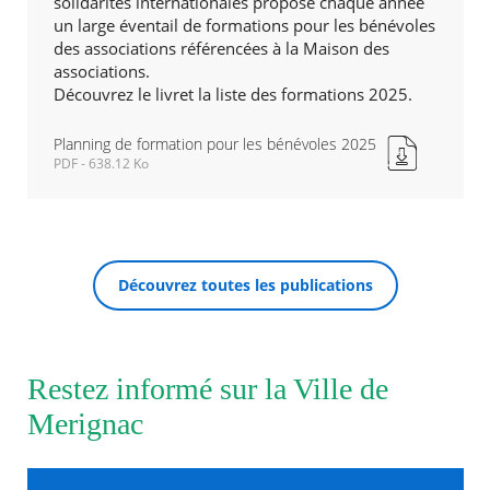
solidarités internationales propose chaque année
un large éventail de formations pour les bénévoles
des associations référencées à la Maison des
Agenda
associations.
Actualités
FAQ
Découvrez le livret la liste des formations 2025.
Kiosque
Espace de services en ligne
Planning de formation pour les bénévoles 2025
PDF - 638.12 Ko
Planning
Facebook
X
Instagram
Youtube
Linkedin
Les
de
dernièr
RECHERCHER ...
formation
alertes
pour
Eco
les
Watt
Découvrez toutes les publications
bénévoles
2025
Nouvelle
fenêtre
Restez informé sur la Ville de
Merignac