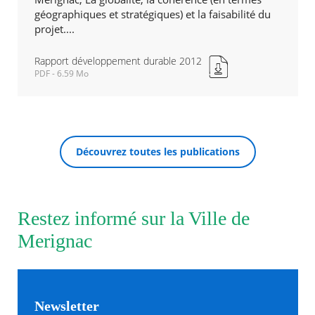
géographiques et stratégiques) et la faisabilité du
projet....
Agenda
Actualités
FAQ
Rapport développement durable 2012
Kiosque
PDF - 6.59 Mo
Rapport
Espace de services en ligne
développement
durable
Facebook
X
Instagram
Youtube
Linkedin
Les
2012
RECHERCHER ...
dernièr
Nouvelle
alertes
Découvrez toutes les publications
fenêtre
Eco
Watt
Restez informé sur la Ville de
Merignac
Newsletter