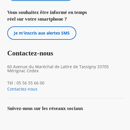
Vous souhaitez être informé en temps
Agenda
réel sur votre smartphone ?
Actualités
FAQ
Kiosque
Je m'inscris aux alertes SMS
Espace de services en ligne
Facebook
X
Instagram
Youtube
Linkedin
Les
Contactez-nous
dernièr
alertes
60 Avenue du Maréchal de Lattre de Tassigny 33705
Eco
Mérignac Cedex
Watt
Tél : 05 56 55 66 00
Contactez-nous
Suivez-nous sur les réseaux sociaux