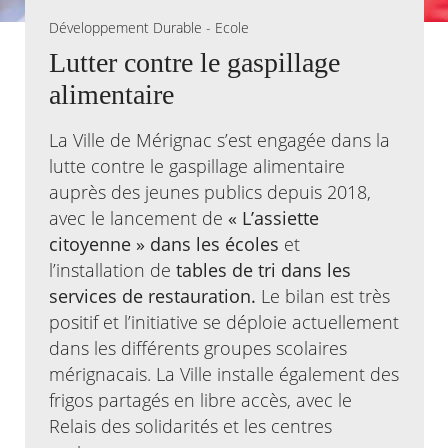
Développement Durable - Ecole
Agenda
Lutter contre le gaspillage
Actualités
FAQ
alimentaire
Kiosque
Espace de services en ligne
La Ville de Mérignac s’est engagée dans la
lutte contre le gaspillage alimentaire
Facebook
X
Instagram
Youtube
Linkedin
Les
auprès des jeunes publics depuis 2018,
dernièr
alertes
avec le lancement de
« L’assiette
Eco
citoyenne » dans les écoles
et
Watt
l’installation de
tables de tri dans les
services de restauration.
Le bilan est très
positif et l’initiative se déploie actuellement
dans les différents groupes scolaires
mérignacais. La Ville installe également des
frigos partagés en libre accès, avec le
Relais des solidarités et les centres