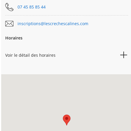
07 45 85 85 44
inscriptions@lescrechescalines.com
Horaires
Voir le détail des horaires
LUNDI
07h45
18h45
MARDI
07h45
18h45
MERCREDI
07h45
18h45
JEUDI
07h45
18h45
VENDREDI
07h45
18h45
SAMEDI
Fermé