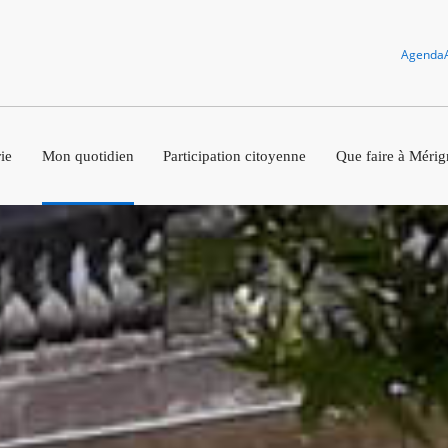
Agenda
ie
Mon quotidien
Participation citoyenne
Que faire à Mérig