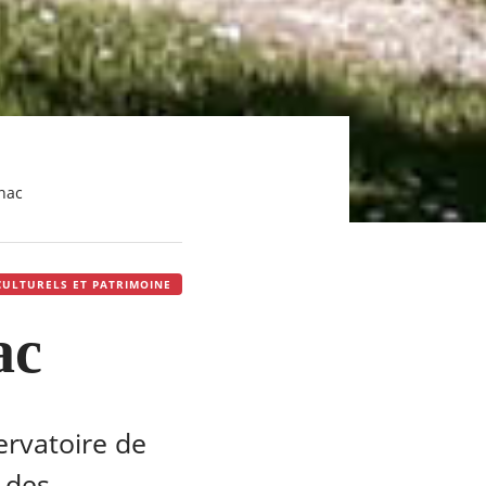
nac
CULTURELS ET PATRIMOINE
ac
ervatoire de
 des