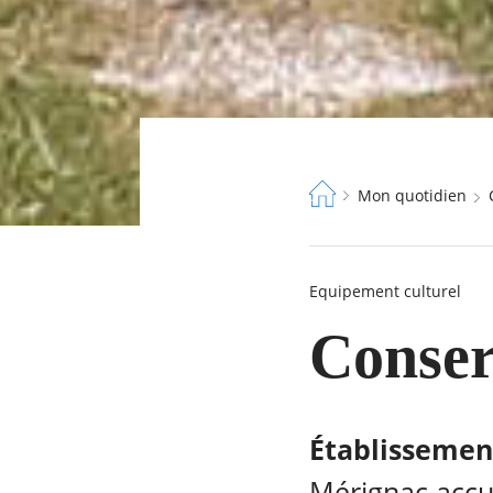
Fil
Mon quotidien
d'Ariane
Equipement culturel
Conser
Établissemen
Mérignac accue