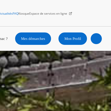
Actualités
FAQ
Kiosque
Espace de services en ligne
Facebook
X
Instagram
Youtube
Linkedin
nac ?
Mes démarches
Mon Profil
Ouvrir
la
recherc