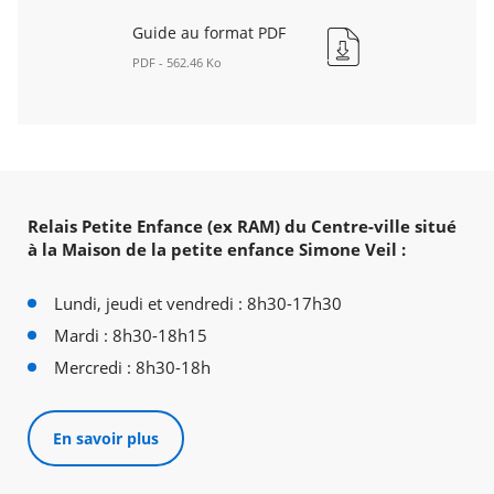
Guide au format PDF
PDF - 562.46 Ko
Guide
au
format
PDF
Nouvelle
fenêtre
Relais Petite Enfance (ex RAM) du Centre-ville situé
à la Maison de la petite enfance Simone Veil :
Lundi, jeudi et vendredi : 8h30-17h30
Mardi : 8h30-18h15
Mercredi : 8h30-18h
En savoir plus