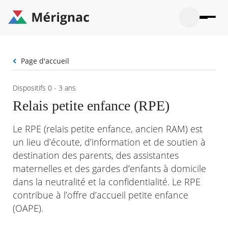
Aller
au
contenu
principal
Ouvrir
Ouvrir
Menu
Merignac
la
le
La mairie
principal
-
recherche
menu
page
Fil
Page d'accueil
Ouvrir
d'accueil
Mon quotidien
d'Ariane
le
sous-
Ouvrir
Dispositifs 0 - 3 ans
menu
Participation citoyenne
le
La
Relais petite enfance (RPE)
sous-
mairie
Ouvrir
menu
Que faire à Mérignac ?
le
Mon
Le RPE (relais petite enfance, ancien RAM) est
sous-
quotid
Ouvrir
menu
Mes démarches
un lieu d’écoute, d’information et de soutien à
le
Partic
sous-
destination des parents, des assistantes
citoye
Ouvrir
menu
Mon Profil
le
maternelles et des gardes d’enfants à domicile
Que
sous-
faire
Ouvrir
dans la neutralité et la confidentialité. Le RPE
menu
à
le
Mes
contribue à l’offre d’accueil petite enfance
Mérig
sous-
démar
?
menu
(OAPE).
21°
Mon
Moyen
Profil