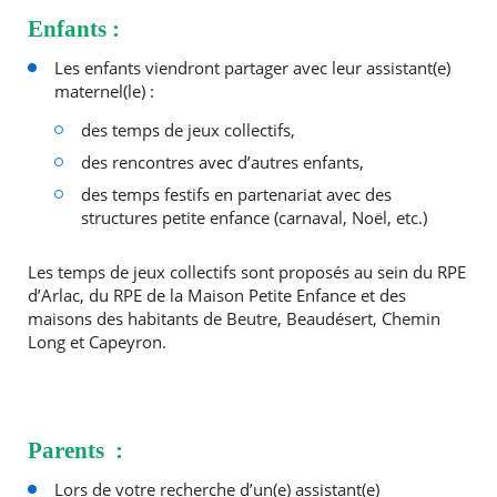
Enfants :
Agenda
Les enfants viendront partager avec leur assistant(e)
Actualités
maternel(le) :
FAQ
Kiosque
des temps de jeux collectifs,
Espace de services en ligne
des rencontres avec d’autres enfants,
Facebook
X
Instagram
Youtube
Linkedin
Les
des temps festifs en partenariat avec des
dernièr
structures petite enfance (carnaval, Noël, etc.)
alertes
Eco
Les temps de jeux collectifs sont proposés au sein du RPE
Watt
d’Arlac, du RPE de la Maison Petite Enfance et des
maisons des habitants de Beutre, Beaudésert, Chemin
Long et Capeyron.
Parents :
Lors de votre recherche d’un(e) assistant(e)