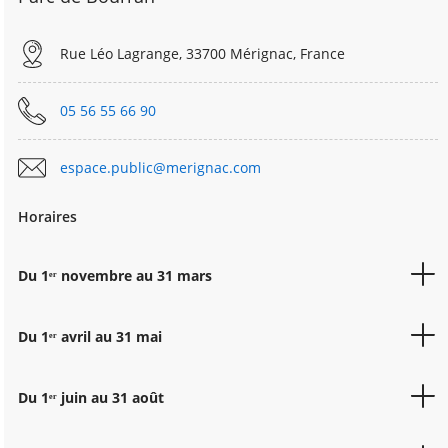
Rue Léo Lagrange, 33700 Mérignac, France
05 56 55 66 90
espace.public@merignac.com
Horaires
Du 1ᵉʳ novembre au 31 mars
LUNDI
8h00-18h30
Du 1ᵉʳ avril au 31 mai
MARDI
8h00-18h30
LUNDI
8h00-19h30
MERCREDI
8h00-18h30
Du 1ᵉʳ juin au 31 août
MARDI
8h00-19h30
JEUDI
8h00-18h30
LUNDI
8h00-21h00