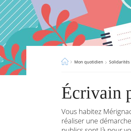
Fil
Mon quotidien
Solidarités
d'Ariane
RECHERCHER ...
Écrivain 
Vous habitez Mérignac 
réaliser une démarche 
publics sont là pour vo