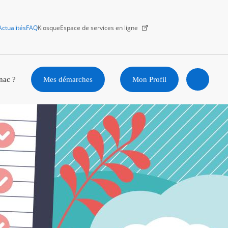
Actualités
FAQ
Kiosque
Espace de services en ligne
Facebook
X
Instagram
Youtube
Linkedin
nac ?
Mes démarches
Mon Profil
Ouvrir
la
recherc