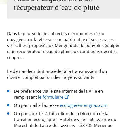
récupérateur d’eau de pluie
Agenda
Actualités
FAQ
Kiosque
Dans la poursuite des objectifs d’économies d’eau
Espace de services en ligne
engagées par la Ville sur son patrimoine et ses espaces
verts, il est proposé aux Mérignacais de pouvoir s’équiper
Facebook
X
Instagram
Youtube
Linkedin
Les
d’un récupérateur d’eau de pluie aux conditions décrites
dernièr
ci-après.
alertes
RECHERCHER ...
Eco
Watt
Le demandeur doit procéder à la transmission d’un
dossier complet par un des moyens suivants :
De préférence via le site internet de la Ville en
remplissant
le formulaire
Ou par mail à l’adresse
ecologie@merignac.com
Ou par courrier à l’attention de la Direction de la
transition écologique – Hôtel de ville – 60 avenue du
Maréchal-de-Lattre-de-Tassigny – 33705 Mérignac