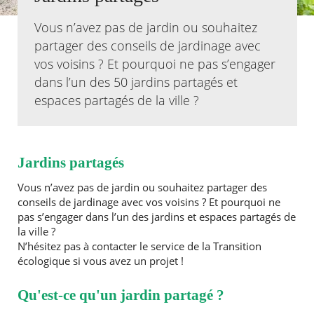
Vous n’avez pas de jardin ou souhaitez
Agenda
partager des conseils de jardinage avec
Actualités
FAQ
vos voisins ? Et pourquoi ne pas s’engager
Kiosque
dans l’un des 50 jardins partagés et
Espace de services en ligne
espaces partagés de la ville ?
Facebook
X
Instagram
Youtube
Linkedin
Les
dernièr
alertes
Jardins partagés
Eco
Watt
Vous n’avez pas de jardin ou souhaitez partager des
conseils de jardinage avec vos voisins ? Et pourquoi ne
pas s’engager dans l’un des jardins et espaces partagés de
la ville ?
N’hésitez pas à contacter le service de la Transition
écologique si vous avez un projet !
Qu'est-ce qu'un jardin partagé ?