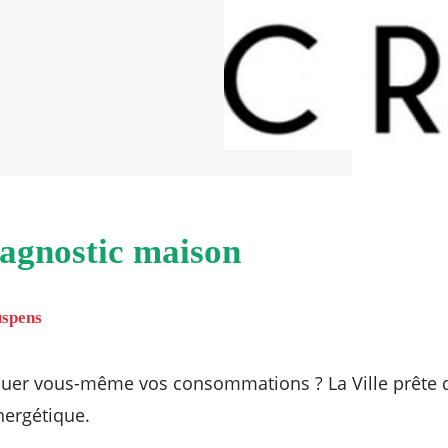
iagnostic maison
suspens
luer vous-même vos consommations ? La Ville prête d
nergétique.