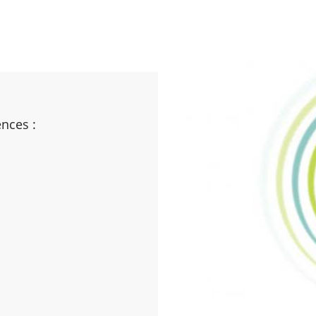
nces :