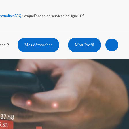
Actualités
FAQ
Kiosque
Espace de services en ligne
Facebook
X
Instagram
Youtube
Linkedin
nac ?
Mes démarches
Mon Profil
Ouvrir
la
recherc