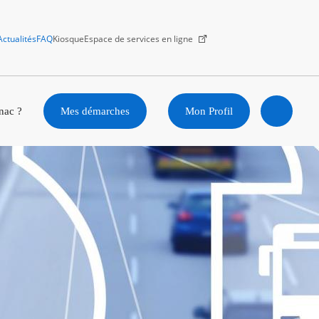
Actualités
FAQ
Kiosque
Espace de services en ligne
Facebook
X
Instagram
Youtube
Linkedin
nac ?
Mes démarches
Mon Profil
Ouvrir
la
recherc