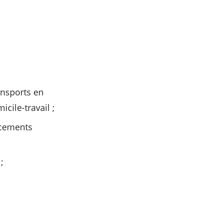
ansports en
ile-travail ;
acements
;