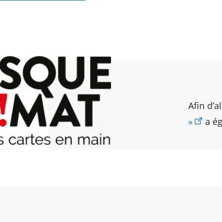
Afin d’a
»
a ég