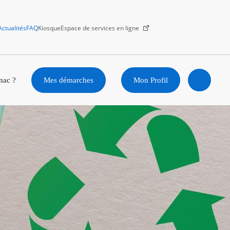
Actualités
FAQ
Kiosque
Espace de services en ligne
Facebook
X
Instagram
Youtube
Linkedin
nac ?
Mes démarches
Mon Profil
Ouvrir
la
recherc