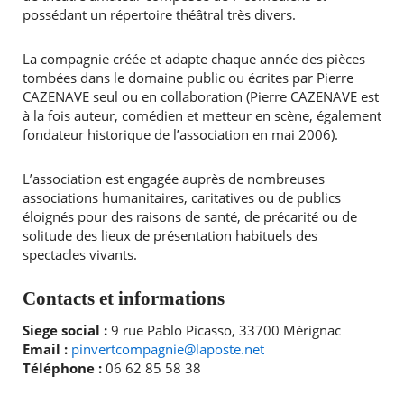
possédant un répertoire théâtral très divers.
Agenda
La compagnie créée et adapte chaque année des pièces
Actualités
FAQ
tombées dans le domaine public ou écrites par Pierre
RECHERCHER ...
Kiosque
CAZENAVE seul ou en collaboration (Pierre CAZENAVE est
Espace de services en ligne
à la fois auteur, comédien et metteur en scène, également
fondateur historique de l’association en mai 2006).
Facebook
X
Instagram
Youtube
Linkedin
Les
dernièr
L’association est engagée auprès de nombreuses
alertes
associations humanitaires, caritatives ou de publics
Eco
éloignés pour des raisons de santé, de précarité ou de
Watt
solitude des lieux de présentation habituels des
spectacles vivants.
Contacts et informations
Siege social :
9 rue Pablo Picasso, 33700 Mérignac
Email :
pinvertcompagnie@laposte.net
Téléphone :
06 62 85 58 38