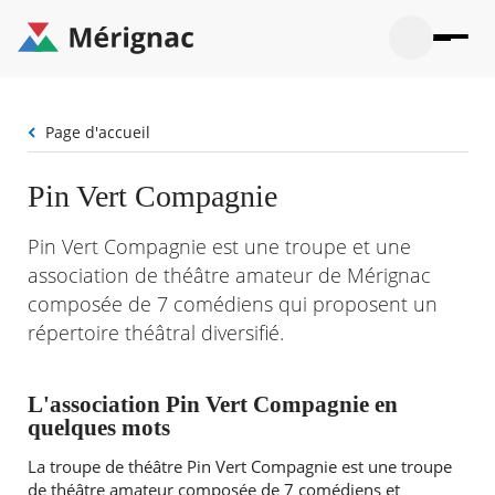
Aller
au
contenu
principal
Ouvrir
Ouvrir
Menu
Merignac
la
le
La mairie
principal
-
recherche
menu
page
Fil
Page d'accueil
Ouvrir
d'accueil
Mon quotidien
d'Ariane
le
sous-
Ouvrir
Pin Vert Compagnie
menu
Participation citoyenne
le
La
sous-
mairie
Ouvrir
Pin Vert Compagnie est une troupe et une
menu
Que faire à Mérignac ?
le
Mon
association de théâtre amateur de Mérignac
sous-
quotid
Ouvrir
menu
composée de 7 comédiens qui proposent un
Mes démarches
le
Partic
sous-
répertoire théâtral diversifié.
citoye
Ouvrir
menu
Mon Profil
le
Que
sous-
faire
Ouvrir
menu
L'association Pin Vert Compagnie en
à
le
Mes
quelques mots
Mérig
sous-
démar
?
menu
18°
La troupe de théâtre Pin Vert Compagnie est une troupe
Mon
Moyen
Profil
de théâtre amateur composée de 7 comédiens et