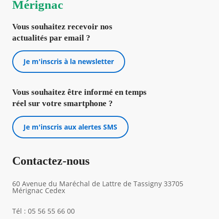
Mérignac
Agenda
Vous souhaitez recevoir nos
Actualités
actualités par email ?
FAQ
Kiosque
Espace de services en ligne
Je m'inscris à la newsletter
Facebook
X
Instagram
Youtube
Linkedin
Les
Vous souhaitez être informé en temps
dernièr
alertes
réel sur votre smartphone ?
Eco
Watt
Je m'inscris aux alertes SMS
Contactez-nous
60 Avenue du Maréchal de Lattre de Tassigny 33705
Mérignac Cedex
Tél : 05 56 55 66 00