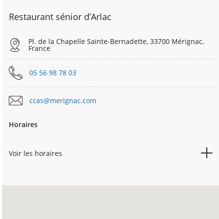
Restaurant sénior d’Arlac
Pl. de la Chapelle Sainte-Bernadette, 33700 Mérignac,
France
05 56 98 78 03
ccas@merignac.com
Horaires
Voir les horaires
LUNDI
8h15
16h30
MARDI
8h15
16h30
MERCREDI
8h15
15h45