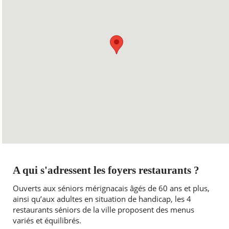
JEUDI
8h15
16h30
VENDREDI
8h15
14h45
SAMEDI
Fermé
DIMANCHE
Fermé
A qui s'adressent les foyers restaurants ?
Ouverts aux séniors mérignacais âgés de 60 ans et plus,
ainsi qu’aux adultes en situation de handicap, les 4
restaurants séniors de la ville proposent des menus
variés et équilibrés.