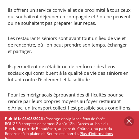
Ils offrent un service convivial et de proximité à tous ceux
qui souhaitent déjeuner en compagnie et / ou ne peuvent
ou ne souhaitent pas préparer leur repas.
Les restaurants séniors sont avant tout un lieu de vie et
de rencontre, où l’on peut prendre son temps, échanger
et partager.
Ils permettent de rétablir ou de renforcer des liens
sociaux qui contribuent à la qualité de vie des séniors en
luttant contre l’isolement et la solitude.
Pour les mérignacais éprouvant des difficultés pour se
rendre par leurs propres moyens au foyer restaurant
d’Arlac, un transport collectif est possible sous conditions.
Publié le 03/08/2026 :
Passage en vigilance feux de forêt
Contacts
ROUGE à compter de samedi 8 août 12h. L'accès au bois du
Burck, au parc de Beaudésert, au parc du Château, au parc du
Direction de l’action solidaire et sociale
Renard et à la plaine de Beutre est interdit.
Plus d'informations
ici.