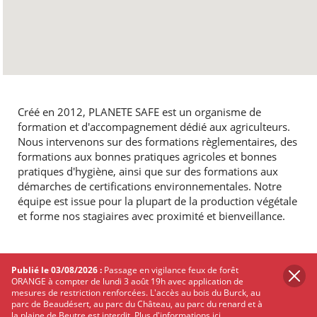
Créé en 2012, PLANETE SAFE est un organisme de
formation et d'accompagnement dédié aux agriculteurs.
Nous intervenons sur des formations règlementaires, des
formations aux bonnes pratiques agricoles et bonnes
pratiques d'hygiène, ainsi que sur des formations aux
démarches de certifications environnementales. Notre
équipe est issue pour la plupart de la production végétale
et forme nos stagiaires avec proximité et bienveillance.
Publié le 03/08/2026 :
Passage en vigilance feux de forêt
ORANGE à compter de lundi 3 août 19h avec application de
mesures de restriction renforcées. L'accès au bois du Burck, au
parc de Beaudésert, au parc du Château, au parc du renard et à
la plaine de Beutre est interdit.
Plus d'informations ici.