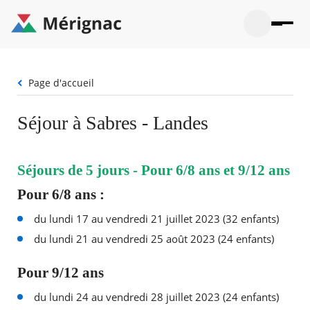
Aller
au
contenu
principal
Ouvrir
Ouvrir
Menu
Merignac
la
le
La mairie
principal
-
recherche
menu
page
Fil
Page d'accueil
Ouvrir
d'accueil
Mon quotidien
d'Ariane
le
sous-
Ouvrir
Séjour à Sabres - Landes
menu
Participation citoyenne
le
La
sous-
mairie
Ouvrir
menu
Que faire à Mérignac ?
le
Mon
Séjours de 5 jours - Pour 6/8 ans et 9/12 ans
sous-
quotid
Ouvrir
menu
Mes démarches
Pour 6/8 ans :
le
Partic
sous-
citoye
Ouvrir
menu
du lundi 17 au vendredi 21 juillet 2023 (32 enfants)
Mon Profil
le
Que
sous-
du lundi 21 au vendredi 25 août 2023 (24 enfants)
faire
Ouvrir
menu
à
le
Mes
Mérig
sous-
Pour 9/12 ans
démar
?
menu
29°
Mon
Moyen
du lundi 24 au vendredi 28 juillet 2023 (24 enfants)
Profil