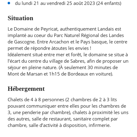
du lundi 21 au vendredi 25 août 2023 (24 enfants)
Agenda
Situation
Actualités
FAQ
Le Domaine de Peyricat, authentiquement Landais est
Kiosque
implanté au coeur du Parc Naturel Régional des Landes
Espace de services en ligne
de Gascogne. Entre Arcachon et le Pays basque, le centre
permet de répondre àtoutes les envies !
Facebook
X
Instagram
Youtube
Linkedin
Les
Idéalement situé entre mer et forêt, le domaine se situe à
RECHERCHER ...
dernièr
l’écart du centre du village de Sabres, afin de proposer un
alertes
séjour en pleine nature. (À seulement 30 minutes de
Eco
Mont de Marsan et 1h15 de Bordeaux en voiture).
Watt
Hébergement
Chalets de 4 à 8 personnes (2 chambres de 2 à 3 lits
pouvant communiquer entre elles pour les chambres de
3, une penderie par chambre), chalets à proximité les uns
des autres, salle de restaurant, sanitaire complet par
chambre, salle d’activité à disposition, infirmerie.