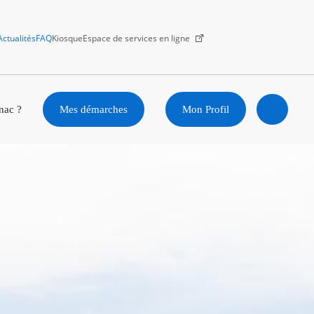
Actualités
FAQ
Kiosque
Espace de services en ligne
Facebook
X
Instagram
Youtube
Linkedin
nac ?
Mes démarches
Mon Profil
Ouvrir
la
recherc