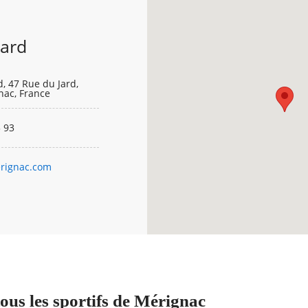
Jard
d, 47 Rue du Jard,
nac, France
 93
rignac.com
ous les sportifs de Mérignac