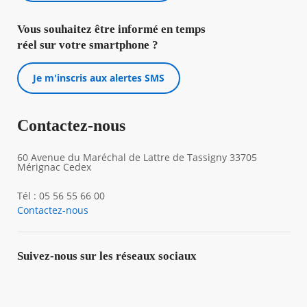
Vous souhaitez être informé en temps
Agenda
réel sur votre smartphone ?
Actualités
FAQ
Kiosque
Je m'inscris aux alertes SMS
Espace de services en ligne
Facebook
X
Instagram
Youtube
Linkedin
Les
Contactez-nous
dernièr
alertes
60 Avenue du Maréchal de Lattre de Tassigny 33705
Eco
Mérignac Cedex
Watt
Tél : 05 56 55 66 00
Contactez-nous
Suivez-nous sur les réseaux sociaux