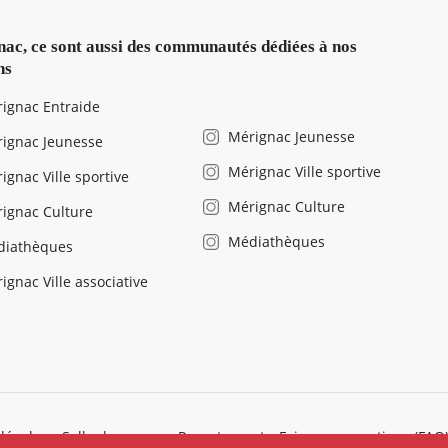
ac, ce sont aussi des communautés dédiées à nos
ns
ignac Entraide
Mérignac Jeunesse
ignac Jeunesse
Mérignac Ville sportive
ignac Ville sportive
Mérignac Culture
ignac Culture
Médiathèques
diathèques
ignac Ville associative
légales
Salle de presse
Recrutement
Foire aux questions (FAQ