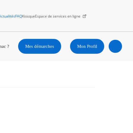
Actualités
FAQ
Kiosque
Espace de services en ligne
Facebook
X
Instagram
Youtube
Linkedin
nac ?
Mes démarches
Mon Profil
Ouvrir
la
recherc